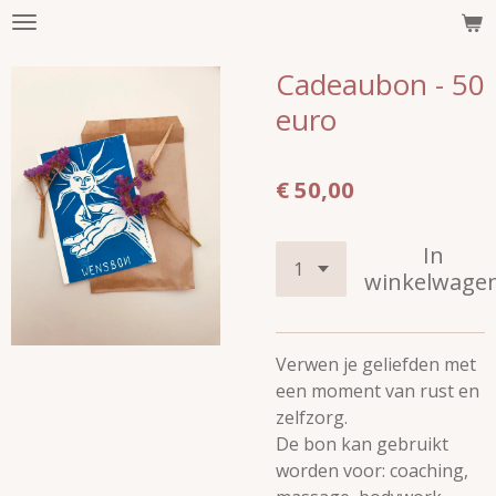
Ga
direct
Cadeaubon - 50
naar
de
euro
hoofdinhoud
€ 50,00
In
winkelwage
Verwen je geliefden met
een moment van rust en
zelfzorg.
De bon kan gebruikt
worden voor: coaching,