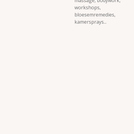
massage, bodywork,
workshops,
bloesemremedies,
kamersprays...