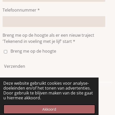
Telefoonnummer *
Breng me op de hoogte als er een nieuw traject
'Tekenend in voeling met je lijf' start *
Breng me op de hoogte
Verzenden
Deze website gebruikt cookies voor analyse-
doeleinden en/of het tonen van advertenties.
Door gebruik te blijven maken van de site gaat
u hiermee akkoord.
© 2026 Huis Peonia
Akkoord
Powered by
JouwWeb